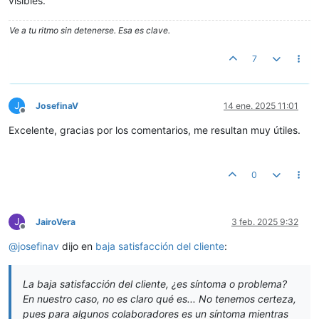
visibles.
Ve a tu ritmo sin detenerse. Esa es clave.
7
J
JosefinaV
14 ene. 2025 11:01
Desconectado
Excelente, gracias por los comentarios, me resultan muy útiles.
0
J
JairoVera
3 feb. 2025 9:32
Desconectado
@
josefinav
dijo en
baja satisfacción del cliente
:
La baja satisfacción del cliente, ¿es síntoma o problema?
En nuestro caso, no es claro qué es... No tenemos certeza,
pues para algunos colaboradores es un síntoma mientras