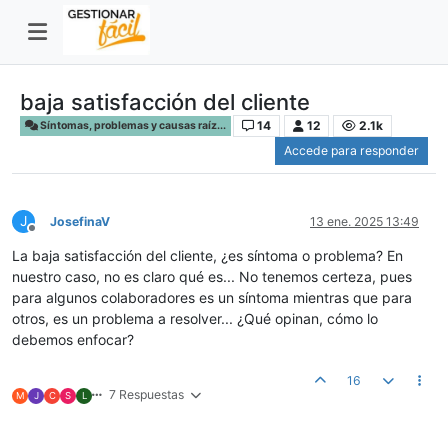
baja satisfacción del cliente
14
12
2.1k
Síntomas, problemas y causas raíz...
Accede para responder
J
JosefinaV
13 ene. 2025 13:49
Desconectado
La baja satisfacción del cliente, ¿es síntoma o problema? En
nuestro caso, no es claro qué es... No tenemos certeza, pues
para algunos colaboradores es un síntoma mientras que para
otros, es un problema a resolver... ¿Qué opinan, cómo lo
debemos enfocar?
16
7 Respuestas
M
J
C
S
L