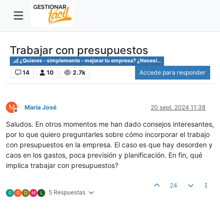
Trabajar con presupuestos
¿Quieres - simplemente - mejorar tu empresa? ¿Necesitas saber cómo?
14
10
2.7k
Accede para responder
M
María José
20 sept. 2024 11:38
Desconectado
Saludos. En otros momentos me han dado consejos interesantes,
por lo que quiero preguntarles sobre cómo incorporar el trabajo
con presupuestos en la empresa. El caso es que hay desorden y
caos en los gastos, poca previsión y planificación. En fin, qué
implica trabajar con presupuestos?
24
5 Respuestas
G
G
D
M
L