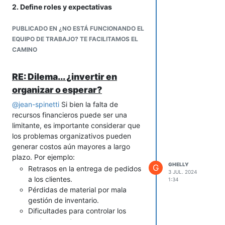
cada proceso pueden reducir
2. Define roles y expectativas
considerablemente los tiempos de
claramente.
Con esto evitas los
entrega.
malentendidos al dejar claro lo que se
PUBLICADO EN ¿NO ESTÁ FUNCIONANDO EL
espera de cada persona. Así, cada
EQUIPO DE TRABAJO? TE FACILITAMOS EL
generación comprenderá sus
CAMINO
responsabilidades y la contribución
única que se espera de ellos.
RE: Dilema... ¿invertir en
3. Realiza reuniones de
organizar o esperar?
retroalimentación constructiva.
Anima
a tus colaboradores a expresar sus
@
jean-spinetti
Si bien la falta de
inquietudes y propuestas de mejora en
recursos financieros puede ser una
reuniones breves y frecuentes. Esto
limitante, es importante considerar que
reduce los conflictos y da a cada
los problemas organizativos pueden
generación la oportunidad de ser
generar costos aún mayores a largo
escuchada.
plazo. Por ejemplo:
GHELLY
G
Retrasos en la entrega de pedidos
3 JUL. 2024
a los clientes.
1:34
Pérdidas de material por mala
gestión de inventario.
Dificultades para controlar los
costos y gastos.