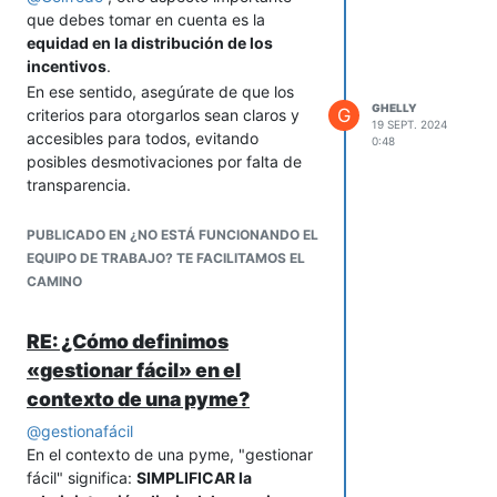
calcular una variación de $0.50 por
que debes tomar en cuenta es la
herramienta
flexible
, no algo rígido, y
unidad y decidir si necesitas ajustar el
equidad en la distribución de los
debe adaptarse a los cambios en tu
precio de tu producto o absorber la
incentivos
.
negocio.
variación mediante otros ahorros.
En ese sentido, asegúrate de que los
Esta técnica te permite gestionar mejor
GHELLY
G
criterios para otorgarlos sean claros y
las fluctuaciones sin trasladarlas
19 SEPT. 2024
accesibles para todos, evitando
0:48
constantemente a tus clientes y con un
posibles desmotivaciones por falta de
seguimiento claro de los costos a lo
transparencia.
largo del tiempo. ¡Espero que te sea útil!
Además, considera
la relevancia de los
incentivos en función de los objetivos
PUBLICADO EN ¿NO ESTÁ FUNCIONANDO EL
de tu negocio
. Esto es si, por ejemplo,
EQUIPO DE TRABAJO? TE FACILITAMOS EL
buscas mejorar la productividad, diseña
CAMINO
recompensas que impulsen ese
comportamiento específico.
RE: ¿Cómo definimos
Finalmente, una
comunicación abierta
«gestionar fácil» en el
sobre cómo se obtienen estos
contexto de una pyme?
incentivos ayuda a alinear expectativas
y evitar malentendidos en tu equipo.
@
gestionafácil
En el contexto de una pyme, "gestionar
fácil" significa:
SIMPLIFICAR la