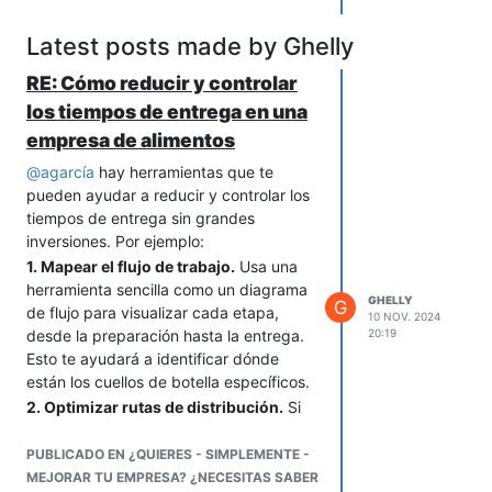
comportamiento específico.
Finalmente, una
comunicación abierta
Latest posts made by Ghelly
sobre cómo se obtienen estos
RE: Cómo reducir y controlar
incentivos ayuda a alinear expectativas
y evitar malentendidos en tu equipo.
los tiempos de entrega en una
empresa de alimentos
@
agarcía
hay herramientas que te
pueden ayudar a reducir y controlar los
tiempos de entrega sin grandes
inversiones. Por ejemplo:
1. Mapear el flujo de trabajo.
Usa una
herramienta sencilla como un diagrama
GHELLY
G
de flujo para visualizar cada etapa,
10 NOV. 2024
desde la preparación hasta la entrega.
20:19
Esto te ayudará a identificar dónde
están los cuellos de botella específicos.
2. Optimizar rutas de distribución.
Si
estás entregando tres veces por
semana, considera usar software
PUBLICADO EN ¿QUIERES - SIMPLEMENTE -
gratuito como Google Maps para
MEJORAR TU EMPRESA? ¿NECESITAS SABER