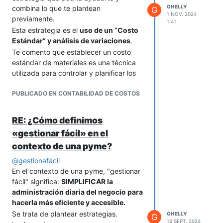
GHELLY
combina lo que te plantean
G
1 NOV. 2024
previamente.
1:41
Esta estrategia es el
uso de un “Costo
Estándar” y análisis de variaciones
.
Te comento que establecer un costo
estándar de materiales es una técnica
utilizada para controlar y planificar los
costos.
PUBLICADO EN CONTABILIDAD DE COSTOS
Esto implica definir un precio promedio
basado en el historial de costos de los
materiales y mantenerlo constante
RE: ¿Cómo definimos
durante un período (por ejemplo, un
«gestionar fácil» en el
trimestre). Al final de este período,
contexto de una pyme?
puedes hacer un análisis de variación
entre el costo estándar y el costo real.
@
gestionafácil
Con este método, tendrás una
En el contexto de una pyme, "gestionar
referencia constante para tus cálculos
fácil" significa:
SIMPLIFICAR la
de costos de producción y podrás ver
administración diaria del negocio para
cómo las fluctuaciones del mercado
hacerla más eficiente y accesible.
afectan el costo real, lo cual te ayuda a
Se trata de plantear estrategias.
GHELLY
G
ajustar tus estrategias de compras y, si
16 SEPT. 2024