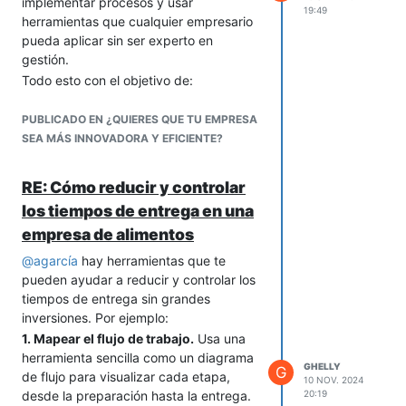
implementar procesos y usar
19:49
es necesario, ajustar los precios de
herramientas que cualquier empresario
forma más estructurada y periódica.
pueda aplicar sin ser experto en
Por ejemplo, si fabricas productos de
gestión.
madera y el precio de la madera cambia
Todo esto con el objetivo de:
constantemente, establece un costo
Optimizar el tiempo y los recursos.
estándar basándote en el precio
PUBLICADO EN ¿QUIERES QUE TU EMPRESA
Automatizar tareas repetitivas.
promedio de los últimos seis meses.
SEA MÁS INNOVADORA Y EFICIENTE?
Mejorar la organización interna.
Supongamos que el costo estándar de
*Y, tomar decisiones informadas
la madera es $5 por unidad. Si al final
con datos simples.
RE: Cómo reducir y controlar
del trimestre encuentras que el costo
Así, la empresa puede enfocarse en
los tiempos de entrega en una
promedio real fue $5.50, puedes
crecer y adaptarse sin complicarse con
calcular una variación de $0.50 por
empresa de alimentos
procesos complejos o burocráticos.
unidad y decidir si necesitas ajustar el
@
agarcía
hay herramientas que te
precio de tu producto o absorber la
pueden ayudar a reducir y controlar los
variación mediante otros ahorros.
tiempos de entrega sin grandes
Esta técnica te permite gestionar mejor
inversiones. Por ejemplo:
las fluctuaciones sin trasladarlas
1. Mapear el flujo de trabajo.
Usa una
constantemente a tus clientes y con un
herramienta sencilla como un diagrama
seguimiento claro de los costos a lo
GHELLY
G
de flujo para visualizar cada etapa,
10 NOV. 2024
largo del tiempo. ¡Espero que te sea útil!
desde la preparación hasta la entrega.
20:19