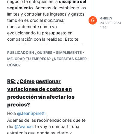
negocio te enfoques en la
disciplina del
seguimiento
. Además de establecer los
límites y controlar tus ingresos y gastos,
GHELLY
G
también es crucial
monitorear
24 SEPT. 2024
constantemente cómo va
1:36
evolucionando tu presupuesto en
comparación con la realidad. Esto te
permitirá hacer ajustes rápidamente si
ves que algún costo o gasto se está
PUBLICADO EN ¿QUIERES - SIMPLEMENTE -
saliendo de control.
MEJORAR TU EMPRESA? ¿NECESITAS SABER
También te sugiero que, tal como lo
CÓMO?
señala
@
Golfredo
, comiences
de forma
simple
, priorizando las áreas donde hay
RE: ¿Cómo gestionar
más desorden, y luego expandas a
variaciones de costos en
otros aspectos de la empresa conforme
avances.
producción sin afectar los
Recuerda que el presupuesto es una
precios?
herramienta
flexible
, no algo rígido, y
Hola
@
JeanSpinetti
,
debe adaptarse a los cambios en tu
Además de las recomendaciones que te
negocio.
dio
@
Avance
, te voy a compartir una
estrategia que podría ayudarte y