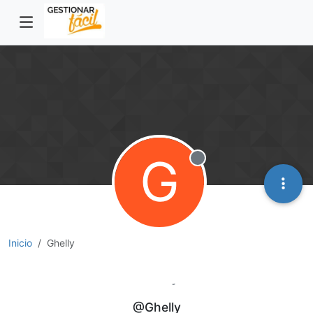
G
Desconectado
Inicio
Ghelly
Ghelly
@Ghelly