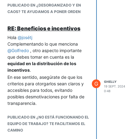
Desmotivación y baja
PUBLICADO EN ¿DESORGANIZADO Y EN
productividad del personal.
CAOS? TE AYUDAMOS A PONER ORDEN
Dificultades para crecer y escalar
el negocio.
RE: Beneficios e incentivos
Por lo tanto, ten en cuenta que invertir
en la mejora de los procesos, incluso en
Hola
@
josétj
etapas tempranas de la empresa,
Complementando lo que menciona
puede ser una decisión estratégica que
@
Golfredo
, otro aspecto importante
genere ahorros y retornos significativos
que debes tomar en cuenta es la
en el futuro de tu negocio.
equidad en la distribución de los
incentivos
.
En ese sentido, asegúrate de que los
GHELLY
G
criterios para otorgarlos sean claros y
19 SEPT. 2024
accesibles para todos, evitando
0:48
posibles desmotivaciones por falta de
transparencia.
Además, considera
la relevancia de los
incentivos en función de los objetivos
PUBLICADO EN ¿NO ESTÁ FUNCIONANDO EL
de tu negocio
. Esto es si, por ejemplo,
EQUIPO DE TRABAJO? TE FACILITAMOS EL
buscas mejorar la productividad, diseña
CAMINO
recompensas que impulsen ese