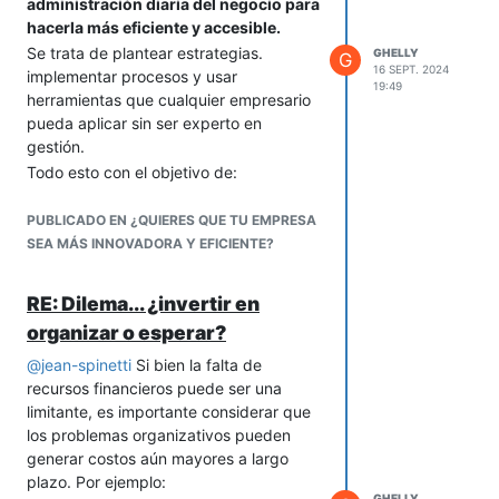
administración diaria del negocio para
hacerla más eficiente y accesible.
Se trata de plantear estrategias.
GHELLY
G
16 SEPT. 2024
implementar procesos y usar
19:49
herramientas que cualquier empresario
pueda aplicar sin ser experto en
gestión.
Todo esto con el objetivo de:
Optimizar el tiempo y los recursos.
PUBLICADO EN ¿QUIERES QUE TU EMPRESA
Automatizar tareas repetitivas.
SEA MÁS INNOVADORA Y EFICIENTE?
Mejorar la organización interna.
*Y, tomar decisiones informadas
con datos simples.
RE: Dilema... ¿invertir en
Así, la empresa puede enfocarse en
organizar o esperar?
crecer y adaptarse sin complicarse con
procesos complejos o burocráticos.
@
jean-spinetti
Si bien la falta de
recursos financieros puede ser una
limitante, es importante considerar que
los problemas organizativos pueden
generar costos aún mayores a largo
plazo. Por ejemplo:
GHELLY