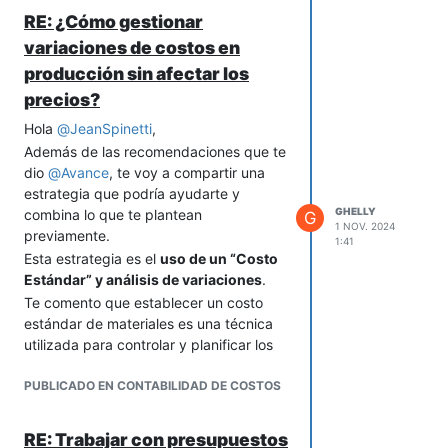
única que se espera de ellos.
RE: ¿Cómo gestionar
3. Realiza reuniones de
variaciones de costos en
retroalimentación constructiva.
Anima
producción sin afectar los
a tus colaboradores a expresar sus
inquietudes y propuestas de mejora en
precios?
reuniones breves y frecuentes. Esto
Hola
@
JeanSpinetti
,
reduce los conflictos y da a cada
Además de las recomendaciones que te
generación la oportunidad de ser
dio
@
Avance
, te voy a compartir una
escuchada.
estrategia que podría ayudarte y
GHELLY
combina lo que te plantean
G
1 NOV. 2024
previamente.
1:41
Esta estrategia es el
uso de un “Costo
Estándar” y análisis de variaciones
.
Te comento que establecer un costo
estándar de materiales es una técnica
utilizada para controlar y planificar los
costos.
PUBLICADO EN CONTABILIDAD DE COSTOS
Esto implica definir un precio promedio
basado en el historial de costos de los
materiales y mantenerlo constante
RE: Trabajar con presupuestos