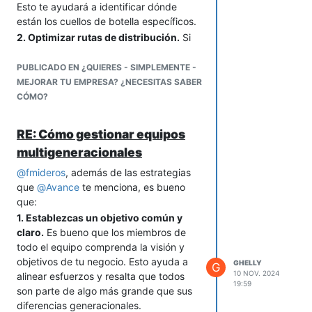
Esto te ayudará a identificar dónde
están los cuellos de botella específicos.
2. Optimizar rutas de distribución.
Si
estás entregando tres veces por
semana, considera usar software
PUBLICADO EN ¿QUIERES - SIMPLEMENTE -
gratuito como Google Maps para
MEJORAR TU EMPRESA? ¿NECESITAS SABER
planificar rutas que minimicen la
CÓMO?
distancia y el tiempo de traslado. De
este modo, maximiza la eficiencia en
RE: Cómo gestionar equipos
cada recorrido.
multigeneracionales
3. Establecer indicadores de
desempeño:
Define métricas clave
@
fmideros
, además de las estrategias
como tiempo promedio de preparación,
que
@
Avance
te menciona, es bueno
empaquetado y entrega. Registrar
que:
estos tiempos te permitirá medir
1. Establezcas un objetivo común y
avances y ajustar en tiempo real.
claro.
Es bueno que los miembros de
3. Capacitar en técnicas de mejora
todo el equipo comprenda la visión y
continua.
Aunque seas una empresa
objetivos de tu negocio. Esto ayuda a
GHELLY
G
pequeña, entrena a tu equipo en
10 NOV. 2024
alinear esfuerzos y resalta que todos
19:59
prácticas de mejora continua como, por
son parte de algo más grande que sus
ejemplo, Kaizen. Pequeños ajustes en
diferencias generacionales.