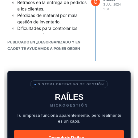
G
Retrasos en la entrega de pedidos
3 JUL. 2024
a los clientes.
1:34
Pérdidas de material por mala
gestión de inventario.
Dificultades para controlar los
costos y gastos.
Desmotivación y baja
PUBLICADO EN ¿DESORGANIZADO Y EN
productividad del personal.
CAOS? TE AYUDAMOS A PONER ORDEN
Dificultades para crecer y escalar
el negocio.
Por lo tanto, ten en cuenta que invertir
en la mejora de los procesos, incluso en
etapas tempranas de la empresa,
●
SISTEMA OPERATIVO DE GESTIÓN
puede ser una decisión estratégica que
genere ahorros y retornos significativos
RAÍLES
en el futuro de tu negocio.
MICROGESTIÓN
Tu empresa funciona aparentemente, pero realmente
es un caos.
Descubrir Raíles →