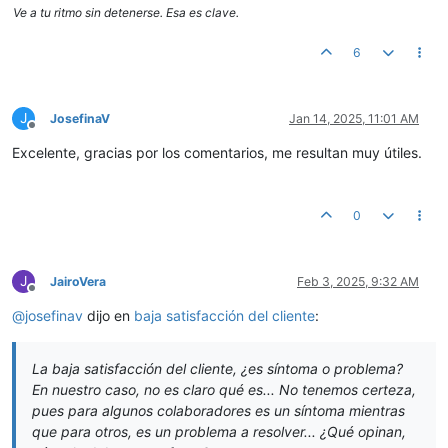
Ve a tu ritmo sin detenerse. Esa es clave.
6
J
JosefinaV
Jan 14, 2025, 11:01 AM
Offline
Excelente, gracias por los comentarios, me resultan muy útiles.
0
J
JairoVera
Feb 3, 2025, 9:32 AM
Offline
@
josefinav
dijo en
baja satisfacción del cliente
:
La baja satisfacción del cliente, ¿es síntoma o problema?
En nuestro caso, no es claro qué es... No tenemos certeza,
pues para algunos colaboradores es un síntoma mientras
que para otros, es un problema a resolver... ¿Qué opinan,