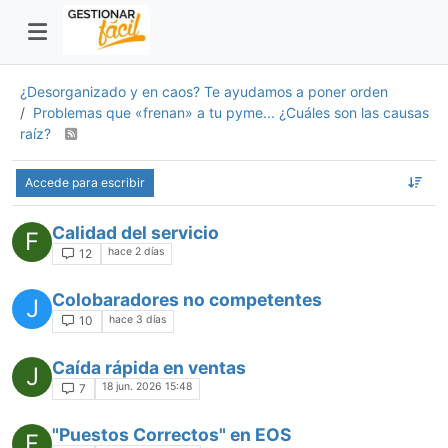
¿Desorganizado y en caos? Te ayudamos a poner orden
Problemas que «frenan» a tu pyme... ¿Cuáles son las causas
raíz?
Accede para escribir
Calidad del servicio
F
hace 2 días
12
Colobaradores no competentes
J
hace 3 días
10
Caída rápida en ventas
J
18 jun. 2026 15:48
7
"Puestos Correctos" en EOS
F