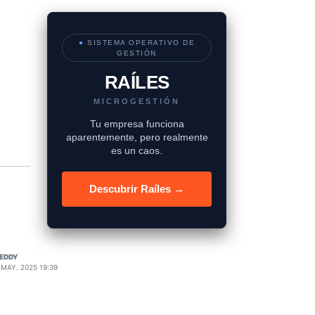
●
SISTEMA OPERATIVO DE
GESTIÓN
RAÍLES
MICROGESTIÓN
Tu empresa funciona
aparentemente, pero realmente
es un caos.
Descubrir Raíles →
EDDY
 MAY. 2025 19:39