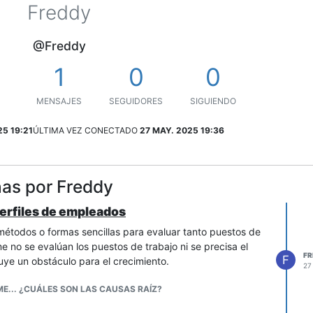
Freddy
@Freddy
1
0
0
MENSAJES
SEGUIDORES
SIGUIENDO
25 19:21
ÚLTIMA VEZ CONECTADO
27 MAY. 2025 19:36
has por Freddy
perfiles de empleados
métodos o formas sencillas para evaluar tanto puestos de
e no se evalúan los puestos de trabajo ni se precisa el
FR
F
tuye un obstáculo para el crecimiento.
27
E... ¿CUÁLES SON LAS CAUSAS RAÍZ?