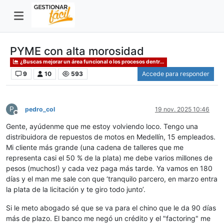
PYME con alta morosidad
¿Buscas mejorar un área funcional o los procesos dentro de un área organizativa?
9
10
593
Accede para responder
P
pedro_col
19 nov. 2025 10:46
Desconectado
Gente, ayúdenme que me estoy volviendo loco. Tengo una
distribuidora de repuestos de motos en Medellín, 15 empleados.
Mi cliente más grande (una cadena de talleres que me
representa casi el 50 % de la plata) me debe varios millones de
pesos (muchos!) y cada vez paga más tarde. Ya vamos en 180
días y el man me sale con que ‘tranquilo parcero, en marzo entra
la plata de la licitación y te giro todo junto’.
Si le meto abogado sé que se va para el chino que le da 90 días
más de plazo. El banco me negó un crédito y el "factoring" me