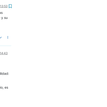
 13:53
as
 y su
 14:43
lidad:
o, es