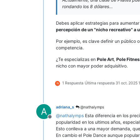
rondando los 8 dólares...
Debes aplicar estrategias para aumentar 
percepción de un "nicho recreativo" a u
Por ejemplo, es clave definir un público
competencia.
¿Te especializas en
Pole Art
,
Pole Fitne
nicho con mayor poder adquisitivo.
1 Respuesta
Última respuesta
31 oct. 2025 
N
adriana_s
@nathalymps
A
@
nathalymps
Esta diferencia en los prec
Desconectado
popularidad en los ultimos años, especial
Esto conlleva a una mayor demanda, que p
En cambio el Pole Dance aunque popular y