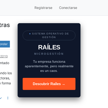
Registrarse
Conectarse
tras
●
SISTEMA OPERATIVO DE
GESTIÓN
onder
RAÍLES
MICROGESTIÓN
 22:13
Tu empresa funciona
entado
aparentemente, pero realmente
es un caos.
ando los
ctoras,
e forma
Descubrir Raíles →