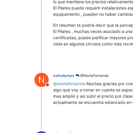
lo que mantiene los precios relativamen
El Pilates puede requerir instalaciones e
equipamiento , pueden no haber cambia
En resumen te podria decir que la percep
El Pilates , muchas veces asociado a un
certificadas, puede justificar mayores p
vista en algunos circulos como más recre
nathalymps
@MaríaFernanda
N
@
maríafernanda
Muchas gracias por compa
Desconectado
algo que voy a tomar en cuenta es especi
mas amplio y asi subir el precio por cla
actualmente se encuentra estancado en 