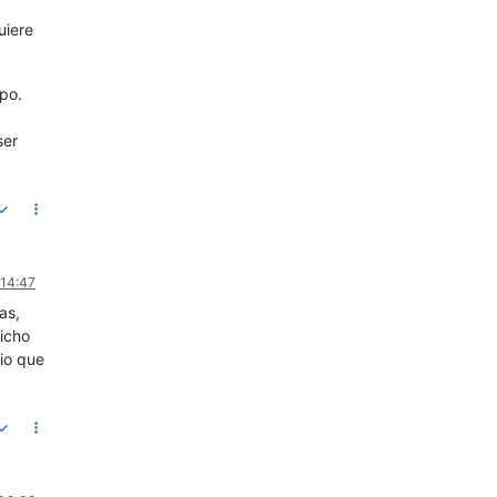
uiere
mpo.
ser
 14:47
as,
nicho
cio que