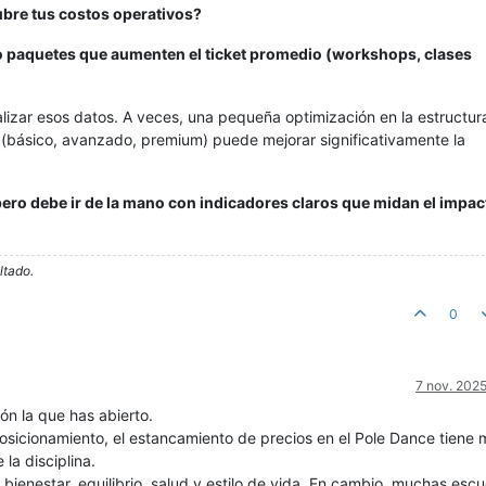
ubre tus costos operativos?
o paquetes que aumenten el ticket promedio (workshops, clases
alizar esos datos. A veces, una pequeña optimización en la estructur
 (básico, avanzado, premium) puede mejorar significativamente la
 pero debe ir de la mano con indicadores claros que midan el impac
ltado.
0
7 nov. 2025
ón la que has abierto.
sicionamiento, el estancamiento de precios en el Pole Dance tiene
la disciplina.
e bienestar, equilibrio, salud y estilo de vida. En cambio, muchas esc