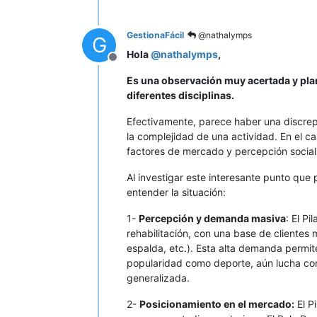
GestionaFácil
@nathalymps
G
Hola
@
nathalymps
,
Desconectado
Es una observación muy acertada y pla
diferentes disciplinas.
Efectivamente, parece haber una discrepa
la complejidad de una actividad. En el ca
factores de mercado y percepción socia
Al investigar este interesante punto que
entender la situación:
1-
Percepción y demanda masiva
: El P
rehabilitación, con una base de clientes
espalda, etc.). Esta alta demanda permi
popularidad como deporte, aún lucha con
generalizada.
2-
Posicionamiento en el mercado:
El P