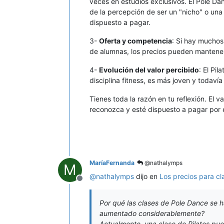
veces en estudios exclusivos. El Pole Dan
de la percepción de ser un "nicho" o una 
dispuesto a pagar.
3-
Oferta y competencia
: Si hay muchos
de alumnas, los precios pueden mantener
4-
Evolución del valor percibido
: El Pi
disciplina fitness, es más joven y todaví
Tienes toda la razón en tu reflexión. El v
reconozca y esté dispuesto a pagar por é
MaríaFernanda
@nathalymps
M
@
nathalymps
dijo en
Los precios para cl
Desconectado
Por qué las clases de Pole Dance se h
aumentado considerablemente?
Actualmente, una clase de Pilates pu