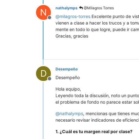
nathalymps
@Milagros Torres
N
@
milagros-torres
Excelente punto de vist
Desconectado
vienen a clase a hacer los trucos y a tom
mente en todo lo que logre, puede ir ca
Gracias, gracias
Desempeño
D
Desempeño
Desconectado
Hola equipo,
Leyendo toda la discusión, noto un punto
el problema de fondo no parece estar solo
@
nathalymps
, mencionas que tienes muc
necesario revisar indicadores de eficienc
1. ¿Cuál es tu margen real por clase?