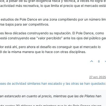
ce, a pesar de su gran exigencia física y técnica, a veces no logra 
actividad más recreativa, lo que limita el precio que el mercado está
 estudios de Pole Dance en una zona compitiendo por un número lim
se bajos para ser competitivos.
lates lleva décadas construyendo su reputación. El Pole Dance, como
a está construyendo ese "valor percibido" ante los ojos del público ge
alor está ahí, pero ahora el desafío es conseguir que el mercado lo
l de la misma manera que lo hace con otras disciplinas.
8
27 oct. 2025
ases de actividad similares han escalado y las otras se han quedado
:
an estancado en cuanto al precio, mientras que las de Pilates han
ede costar 20 dólares o más mientras que la de Pole Dance siguen