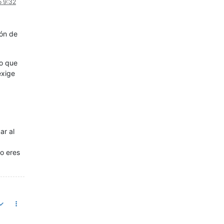
5 9:32
ión de
lo que
exige
ar al
o eres