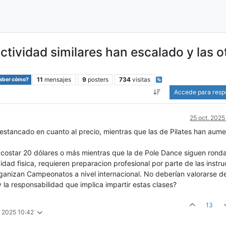
ctividad similares han escalado y las o
11
mensajes
9
posters
734
visitas
saber cómo?
Accede para resp
25 oct. 2025
 estancado en cuanto al precio, mientras que las de Pilates han aum
 costar 20 dólares o más mientras que la de Pole Dance siguen rond
idad fisica, requieren preparacion profesional por parte de las instru
rganizan Campeonatos a nivel internacional. No deberían valorarse d
y la responsabilidad que implica impartir estas clases?
13
. 2025 10:42