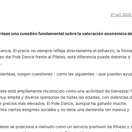
27 oct. 2025
nteas una cuestión fundamental sobre la valoración económica d
ncia. El precio no siempre refleja directamente el esfuerzo, la form
so del Pole Dance frente al Pilates, esta diferencia puede deberse a 
l…
 planteas, surgen cuestiones - como las siguientes - que pueden ayu
ilates está ampliamente reconocido como una actividad de bienestar f
 muy amplia y diversa (personas de todas las edades, con dolencias 
te precios más elevados. El Pole Dance, aunque ha ganado mucha
tra ciertos estigmas sociales y no tiene una demanda tan masiva y
ilates se posiciona a menudo como un servicio premium de fitness y s