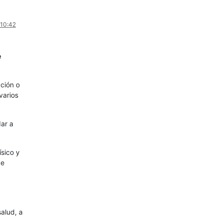
 10:42
e
ación o
varios
dar a
ísico y
de
alud, a