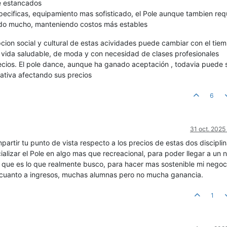
te estancados
specificas, equipamiento mas sofisticado, el Pole aunque tambien req
do mucho, manteniendo costos más estables
cion social y cultural de estas acividades puede cambiar con el tie
a vida saludable, de moda y con necesidad de clases profesionales
recios. El pole dance, aunque ha ganado aceptación , todavia puede 
ativa afectando sus precios
6
31 oct. 2025
rtir tu punto de vista respecto a los precios de estas dos disciplin
alizar el Pole en algo mas que recreacional, para poder llegar a un 
se que es lo que realmente busco, para hacer mas sostenible mi nego
cuanto a ingresos, muchas alumnas pero no mucha ganancia.
1