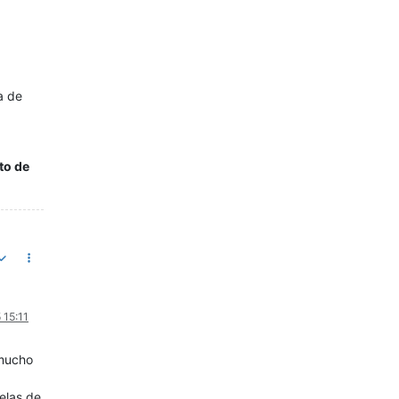
a de
to de
 15:11
 mucho
uelas de