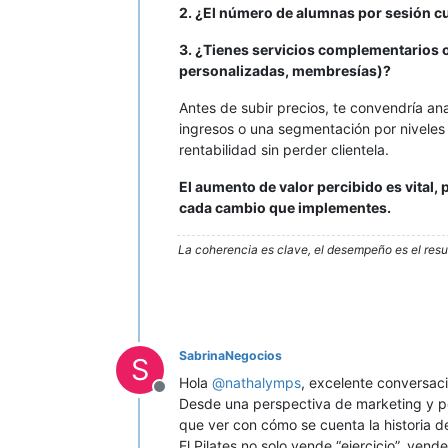
2. ¿El número de alumnas por sesión c
3. ¿Tienes servicios complementarios 
personalizadas, membresías)?
Antes de subir precios, te convendría an
ingresos o una segmentación por niveles
rentabilidad sin perder clientela.
El aumento de valor percibido es vital,
cada cambio que implementes.
La coherencia es clave, el desempeño es el resu
SabrinaNegocios
S
Hola
@
nathalymps
, excelente conversaci
Desconectado
Desde una perspectiva de marketing y po
que ver con cómo se cuenta la historia de 
El Pilates no solo vende “ejercicio”, vend