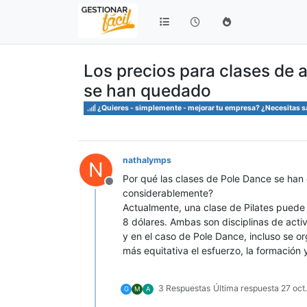
Los precios para clases de a
se han quedado
¿Quieres - simplemente - mejorar tu empresa? ¿Necesitas 
nathalymps
N
Por qué las clases de Pole Dance se han
Desconectado
considerablemente?
Actualmente, una clase de Pilates puede
8 dólares. Ambas son disciplinas de activ
y en el caso de Pole Dance, incluso se o
más equitativa el esfuerzo, la formación 
3 Respuestas
Última respuesta
27 oct
G
M
A