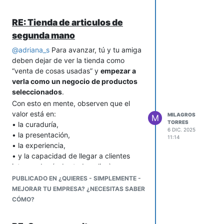
RE: Tienda de articulos de
segunda mano
@
adriana_s
Para avanzar, tú y tu amiga
deben dejar de ver la tienda como
“venta de cosas usadas” y
empezar a
verla como un negocio de productos
seleccionados
.
Con esto en mente, observen que el
valor está en:
MILAGROS
M
TORRES
• la curaduría,
6 DIC. 2025
• la presentación,
11:14
• la experiencia,
• y la capacidad de llegar a clientes
interesados (sobretodo online).
Si aplica estas mejoras, podrán:
PUBLICADO EN ¿QUIERES - SIMPLEMENTE -
• aumentar su margen por pieza,
MEJORAR TU EMPRESA? ¿NECESITAS SABER
• mejorar la rotación mensual,
CÓMO?
• atraer más clientes,
• profesionalizar el negocio,