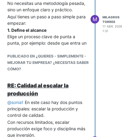
No necesitas una metodología pesada,
correcto... entra en juego la herramienta
sino un enfoque claro y práctico.
GWC:
Aquí tienes un paso a paso simple para
MILAGROS
• Get it: ¿Entiende el rol?
M
TORRES
empezar:
• Want it: ¿Desea realmente ese rol?
17 ABR. 2026
1. Define el alcance
• Capacity to do it: ¿Tiene la capacidad
1:31
Elige un proceso clave de punta a
(tiempo, habilidades, energía) para
punta, por ejemplo: desde que entra un
desempeñarlo bien?
pedido hasta que se entrega o se
Y atención, porque una persona puede
factura.
PUBLICADO EN ¿QUIERES - SIMPLEMENTE -
compartir los valores de la empresa,
2. Sigue el flujo real (no el ideal)
MEJORAR TU EMPRESA? ¿NECESITAS SABER
pero si no tiene la capacidad o
Habla con las personas que ejecutan el
CÓMO?
motivación para su puesto, no está en el
trabajo y reconstruye el proceso tal
asiento correcto.
como ocurre hoy. Pregunta: ¿qué haces
Entonces, si alguien no encaja, el
RE: Calidad al escalar la
primero?, ¿qué viene después?, ¿de
sistema no se propone castigos, pero sí
producción
quién depende?, ¿qué pasa si algo
coherencia: si no es la persona correcta
falla?
@
sonia1
En este caso hay dos puntos
o no está en el asiento correcto, se
3. Lista los pasos en orden
principales: escalar la producción y
requiere actuar. Esto puede significar
Escribe cada actividad en una
control de calidad.
reubicar, capacitar o en algunos casos,
secuencia simple. No busques
desvincular.
Con recursos limitados, escalar
perfección, solo claridad. Ejemplo:
producción exige foco y disciplina más
Así que, si estás liderando una pyme, te
recibir pedido → validar datos →
que inversión.
recomiendo iniciar con claridad en los