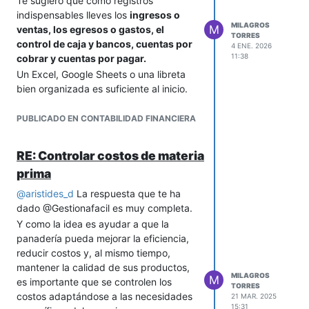
Te sugiero que como registros
inteligente
.
indispensables lleves los
ingresos o
MILAGROS
M
ventas, los egresos o gastos, el
TORRES
control de caja y bancos, cuentas por
4 ENE. 2026
11:38
cobrar y cuentas por pagar.
Un Excel, Google Sheets o una libreta
bien organizada es suficiente al inicio.
Lo importante es la constancia.
PUBLICADO EN CONTABILIDAD FINANCIERA
Guarda siempre facturas, recibos o
soportes digitales.
Nunca mezcles dinero personal
RE: Controlar costos de materia
con dinero del negocio. Si lo haces,
prima
tu contabilidad perderá sentido.
Este control te ayuda a planificar pagos
@
aristides_d
La respuesta que te ha
y evitar retrasos innecesarios.
dado @Gestionafacil es muy completa.
Una contabilidad sana empieza con
Y como la idea es ayudar a que la
disciplina y sencillez, no con
panadería pueda mejorar la eficiencia,
complejidad.
reducir costos y, al mismo tiempo,
mantener la calidad de sus productos,
MILAGROS
M
es importante que se controlen los
TORRES
costos adaptándose a las necesidades
21 MAR. 2025
15:31