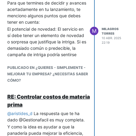
Para que termines de decidir y avances
comportamiento.
acertadamente en tu lanzamiento, te
Hay herramientas digitales que te
menciono algunos puntos que debes
pueden ayudar.
tener en cuenta:
Y para verificar si está en el sitio
El potencial de novedad: El servicio en
MILAGROS
M
correcto... entra en juego la herramienta
TORRES
sí debe tener un elemento de novedad
GWC:
10 ABR. 2025
o sorpresa que justifique la intriga. Si es
22:19
• Get it: ¿Entiende el rol?
demasiado común o predecible, la
• Want it: ¿Desea realmente ese rol?
campaña de intriga podría sentirse
• Capacity to do it: ¿Tiene la capacidad
forzada o decepcionante.
(tiempo, habilidades, energía) para
Muestra beneficios gradualmente
PUBLICADO EN ¿QUIERES - SIMPLEMENTE -
desempeñarlo bien?
revelados: Aunque la campaña inicial se
MEJORAR TU EMPRESA? ¿NECESITAS SABER
Y atención, porque una persona puede
centre en el misterio, eventualmente
CÓMO?
compartir los valores de la empresa,
debe revelar beneficios claros y
pero si no tiene la capacidad o
atractivos para los niños y jóvenes. Con
RE: Controlar costos de materia
motivación para su puesto, no está en el
eso puedes enganchar.
asiento correcto.
prima
Establece conexión lógica con la intriga:
Entonces, si alguien no encaja, el
La revelación final del servicio debe
@
aristides_d
La respuesta que te ha
sistema no se propone castigos, pero sí
tener una conexión lógica y satisfactoria
dado @Gestionafacil es muy completa.
coherencia: si no es la persona correcta
con las pistas y el misterio planteado
Y como la idea es ayudar a que la
o no está en el asiento correcto, se
durante la campaña.
panadería pueda mejorar la eficiencia,
requiere actuar. Esto puede significar