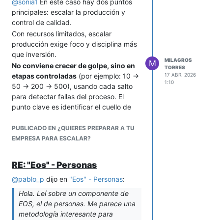
Con seguridad, cuando cambie la
@
sonia1
En este caso hay dos puntos
Segmentación: Crea campañas
estar en cada detalle, permitiéndote
percepción, cambiará también el precio.
principales: escalar la producción y
personalizadas para diferentes
enfocarte en llevar tu negocio al
Y quien puede impulsar ese cambio
control de calidad.
segmentos de tu audiencia
siguiente nivel.
eres tú.
Con recursos limitados, escalar
(estudiantes, deportistas, etc.)
producción exige foco y disciplina más
Colaboraciones: Colabora con
que inversión.
marcas y organizaciones
MILAGROS
M
relacionadas con los intereses de
No conviene crecer de golpe, sino en
TORRES
tus clientes (por ejemplo, equipos
etapas controladas
(por ejemplo: 10 →
17 ABR. 2026
1:10
deportivos, universidades).
50 → 200 → 500), usando cada salto
Experiencias inmersivas: Crea
para detectar fallas del proceso. El
experiencias interactivas que
punto clave es identificar el cuello de
permitan a los usuarios sumergirse
botella y concentrar ahí los esfuerzos,
en el mundo de sus pasiones.
en lugar de intentar mejorar todo a la
PUBLICADO EN ¿QUIERES PREPARAR A TU
vez.
Adicionalmente, considera utilizar:
EMPRESA PARA ESCALAR?
A la vez, es imprescindible definir una
• Visuales impactantes: Utiliza
forma estándar de trabajar, aunque sea
imágenes y videos dinámicos y
RE: "Eos" - Personas
simple: orden de tareas, tiempos
atractivos que reflejen la energía y la
@
pablo_p
dijo en
"Eos" - Personas
:
orientativos y criterios básicos de
diversidad de tu audiencia.
ejecución.
• Lenguaje claro y conciso: Comunica
Hola. Leí sobre un componente de
los beneficios de tu producto de
Esto reduce la variabilidad y permite
EOS, el de personas. Me parece una
manera sencilla y directa.
aumentar volumen sin depender del
metodología interesante para