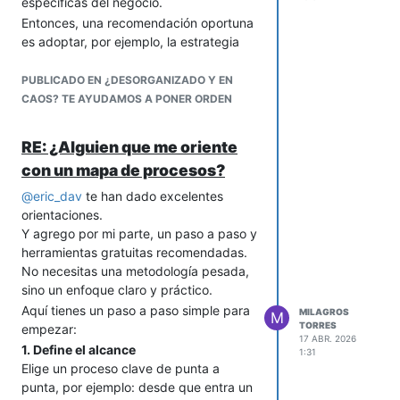
específicas del negocio.
Entonces, una recomendación oportuna
es adoptar, por ejemplo, la estrategia
de hacer compras programadas y
apoyarse en la tecnología.
PUBLICADO EN ¿DESORGANIZADO Y EN
Esto permite hacer pedidos ajustados a
CAOS? TE AYUDAMOS A PONER ORDEN
la demanda real, evitando
acumulaciones innecesarias de material
RE: ¿Alguien que me oriente
que todavía tienen almacenado, y a la
con un mapa de procesos?
vez garantizar ingredientes frescos.
Lo pueden lograr realizando un análisis
@
eric_dav
te han dado excelentes
del consumo diario o semanal, y se
orientaciones.
planifica la compra de acuerdo a esos
Y agrego por mi parte, un paso a paso y
datos.
herramientas gratuitas recomendadas.
No necesitas una metodología pesada,
En la panadería se puede apoyar con la
sino un enfoque claro y práctico.
tecnología para tener control de lo que
realmente necesitan. Con un software
Aquí tienes un paso a paso simple para
MILAGROS
M
TORRES
de gestión (como un ERP o incluso hojas
empezar:
17 ABR. 2026
de cálculo avanzadas) se pueden
1. Define el alcance
1:31
automatizar cálculos y generar alertas
Elige un proceso clave de punta a
para realizar pedidos en el momento
punta, por ejemplo: desde que entra un