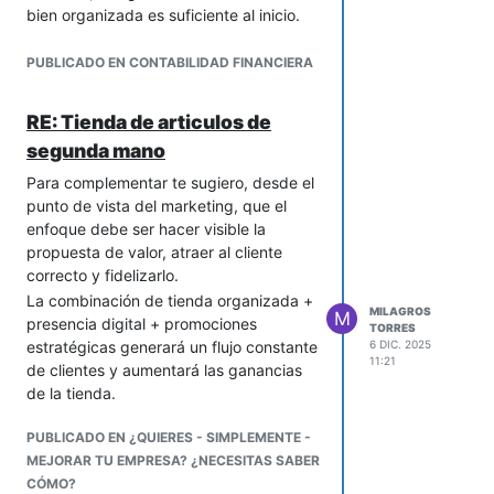
bien organizada es suficiente al inicio.
No busques un mapa perfecto desde el
También es clave trasladar parte del
Lo importante es la constancia.
inicio. Úsalo para detectar problemas,
control al propio operario mediante
hacer pequeños ajustes y actualizarlo
PUBLICADO EN CONTABILIDAD FINANCIERA
Guarda siempre facturas, recibos o
checklists breves, para evitar depender
con el tiempo.
soportes digitales.
de una persona dedicada
Nunca mezcles dinero personal
Si al final puedes explicar el proceso en
exclusivamente a inspección.
RE: Tienda de articulos de
con dinero del negocio. Si lo haces,
pocos minutos usando tu mapa, vas en
Todo esto debe apoyarse en visibilidad:
segunda mano
tu contabilidad perderá sentido.
la dirección correcta.
registrar producción real, defectos y
Este control te ayuda a planificar pagos
Para complementar te sugiero, desde el
desvíos de forma simple permite
y evitar retrasos innecesarios.
punto de vista del marketing, que el
reaccionar a tiempo.
Una contabilidad sana empieza con
enfoque debe ser hacer visible la
La calidad no debe ser perfecta sino
disciplina y sencillez, no con
propuesta de valor, atraer al cliente
consistente y definida, con criterios
complejidad.
correcto y fidelizarlo.
claros de aceptación que eviten
La combinación de tienda organizada +
decisiones ambiguas.
MILAGROS
M
presencia digital + promociones
TORRES
estratégicas generará un flujo constante
6 DIC. 2025
11:21
de clientes y aumentará las ganancias
de la tienda.
PUBLICADO EN ¿QUIERES - SIMPLEMENTE -
MEJORAR TU EMPRESA? ¿NECESITAS SABER
CÓMO?