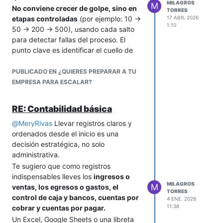
MILAGROS
M
producir → revisar → despachar.
valores centrales, y utilizar herramientas
No conviene crecer de golpe, sino en
TORRES
4. Identifica responsables
periódicas de evaluación.
etapas controladas
(por ejemplo: 10 →
17 ABR. 2026
1:10
Asigna quién hace cada paso. Esto
50 → 200 → 500), usando cada salto
ayuda a ver traspasos entre áreas, que
para detectar fallas del proceso. El
suelen ser donde aparecen los
punto clave es identificar el cuello de
problemas.
botella y concentrar ahí los esfuerzos,
5. Dibuja el flujo
en lugar de intentar mejorar todo a la
PUBLICADO EN ¿QUIERES PREPARAR A TU
Usa cajas para actividades y flechas
vez.
EMPRESA PARA ESCALAR?
para el orden. Puedes hacerlo en
A la vez, es imprescindible definir una
herramientas simples como
Draw.io
,
forma estándar de trabajar, aunque sea
RE: Contabilidad básica
Miro
(plan gratuito),
PowerPoint
o
simple: orden de tareas, tiempos
incluso en papel.
@
MeryRivas
Llevar registros claros y
orientativos y criterios básicos de
ordenados desde el inicio es una
6. Marca los puntos críticos
ejecución.
decisión estratégica, no solo
Señala dónde hay esperas, retrabajos,
Esto reduce la variabilidad y permite
administrativa.
cuellos de botella o decisiones poco
aumentar volumen sin depender del
claras.
Te sugiero que como registros
esfuerzo individual.
indispensables lleves los
ingresos o
7. Valida con el equipo
En calidad, el error es intentar revisar
MILAGROS
M
ventas, los egresos o gastos, el
Comparte el mapa con quienes hacen el
todo.
TORRES
control de caja y bancos, cuentas por
trabajo. Ajusta lo que no refleje la
4 ENE. 2026
Lo efectivo es diseñar pocos controles
11:38
cobrar y cuentas por pagar.
realidad.
en puntos críticos del proceso y aplicar
Un Excel, Google Sheets o una libreta
8. Mejora de forma iterativa
muestreo en lugar de inspección total.