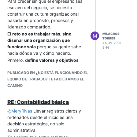
Para crecer sin que el empresario sea
esclavo del negocio, se necesita
construir una cultura organizacional
basada en propósito, procesos y
liderazgo compartido.
El reto no es trabajar más, sino
MILAGROS
M
TORRES
diseñar una organización que
4 NOV. 2025
funcione sola
porque su gente sabe
9:44
hacia dónde va y cómo hacerlo.
Primero,
define valores y objetivos
claros
que guíen las decisiones sin
depender del dueño. Luego,
PUBLICADO EN ¿NO ESTÁ FUNCIONANDO EL
documenta los procesos clave y
EQUIPO DE TRABAJO? TE FACILITAMOS EL
delega con responsabilidad.
CAMINO
Forma líderes que asuman decisiones y
mide resultados con indicadores
RE: Contabilidad básica
simples.
@
MeryRivas
Llevar registros claros y
Una empresa sana no depende de la
ordenados desde el inicio es una
presencia constante del fundador, sino
decisión estratégica, no solo
de un sistema que
combina
administrativa.
autonomía, confianza y control