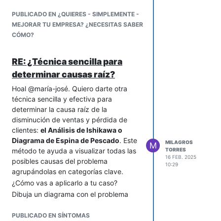
justo.
pedido hasta que se entrega o se
Optimizan los pedidos y reducen el
factura.
PUBLICADO EN ¿QUIERES - SIMPLEMENTE -
desperdicio, lo que en conjunto mejora
2. Sigue el flujo real (no el ideal)
MEJORAR TU EMPRESA? ¿NECESITAS SABER
la eficiencia operativa y reduce costos.
Habla con las personas que ejecutan el
CÓMO?
trabajo y reconstruye el proceso tal
como ocurre hoy. Pregunta: ¿qué haces
RE: ¿Técnica sencilla para
primero?, ¿qué viene después?, ¿de
determinar causas raíz?
quién depende?, ¿qué pasa si algo
falla?
Hoal @maría-josé. Quiero darte otra
3. Lista los pasos en orden
técnica sencilla y efectiva para
Escribe cada actividad en una
determinar la causa raíz de la
secuencia simple. No busques
disminución de ventas y pérdida de
perfección, solo claridad. Ejemplo:
clientes:
el Análisis de Ishikawa o
recibir pedido → validar datos →
Diagrama de Espina de Pescado
. Este
MILAGROS
M
producir → revisar → despachar.
método te ayuda a visualizar todas las
TORRES
16 FEB. 2025
posibles causas del problema
4. Identifica responsables
10:29
agrupándolas en categorías clave.
Asigna quién hace cada paso. Esto
ayuda a ver traspasos entre áreas, que
¿Cómo vas a aplicarlo a tu caso?
suelen ser donde aparecen los
Dibuja un diagrama con el problema
problemas.
principal a la derecha ("Disminución de
5. Dibuja el flujo
ventas y pérdida de clientes") y traza
PUBLICADO EN SÍNTOMAS