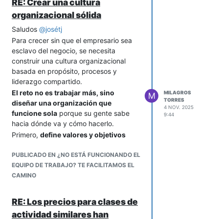
RE: Crear una cultura
• y lograr ganancias estables.
organizacional sólida
Saludos
@
josétj
Para crecer sin que el empresario sea
esclavo del negocio, se necesita
construir una cultura organizacional
basada en propósito, procesos y
liderazgo compartido.
El reto no es trabajar más, sino
MILAGROS
M
TORRES
diseñar una organización que
4 NOV. 2025
funcione sola
porque su gente sabe
9:44
hacia dónde va y cómo hacerlo.
Primero,
define valores y objetivos
claros
que guíen las decisiones sin
depender del dueño. Luego,
PUBLICADO EN ¿NO ESTÁ FUNCIONANDO EL
documenta los procesos clave y
EQUIPO DE TRABAJO? TE FACILITAMOS EL
delega con responsabilidad.
CAMINO
Forma líderes que asuman decisiones y
mide resultados con indicadores
RE: Los precios para clases de
simples.
actividad similares han
Una empresa sana no depende de la