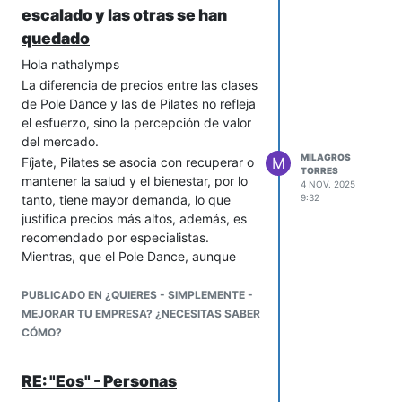
escalado y las otras se han
presencia constante del fundador, sino
quedado
de un sistema que
combina
autonomía, confianza y control
Hola nathalymps
inteligente
.
La diferencia de precios entre las clases
de Pole Dance y las de Pilates no refleja
el esfuerzo, sino la percepción de valor
del mercado.
MILAGROS
Fíjate, Pilates se asocia con recuperar o
M
TORRES
mantener la salud y el bienestar, por lo
4 NOV. 2025
tanto, tiene mayor demanda, lo que
9:32
justifica precios más altos, además, es
recomendado por especialistas.
Mientras, que el Pole Dance, aunque
exige técnica y fuerza, se percibe como
recreativo. ¿Lo ves?
PUBLICADO EN ¿QUIERES - SIMPLEMENTE -
Ahora, ¿qué puedes hacer?
MEJORAR TU EMPRESA? ¿NECESITAS SABER
Reposicionar la disciplina.
CÓMO?
Para lograrlo. concéntrate en comunicar
sus beneficios físicos y mentales, crear
RE: "Eos" - Personas
experiencias premium y educar al