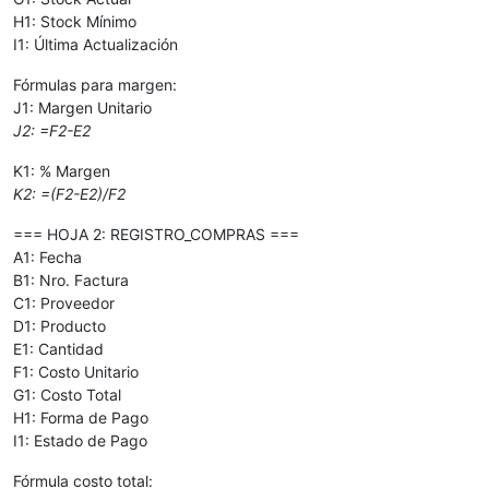
H1: Stock Mínimo
I1: Última Actualización
Fórmulas para margen:
J1: Margen Unitario
J2: =F2-E2
K1: % Margen
K2: =(F2-E2)/F2
=== HOJA 2: REGISTRO_COMPRAS ===
A1: Fecha
B1: Nro. Factura
C1: Proveedor
D1: Producto
E1: Cantidad
F1: Costo Unitario
G1: Costo Total
H1: Forma de Pago
I1: Estado de Pago
Fórmula costo total: