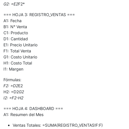
G2: =E2
F2*
=== HOJA 3: REGISTRO_VENTAS ===
A1: Fecha
B1: N° Venta
C1: Producto
D1: Cantidad
E1: Precio Unitario
F1: Total Venta
G1: Costo Unitario
H1: Costo Total
I1: Margen
Fórmulas:
F2: =D2
E2
H2: =D2
G2
I2: =F2-H2
=== HOJA 4: DASHBOARD ===
A1: Resumen del Mes
Ventas Totales: =SUMA(REGISTRO_VENTAS!F:F)