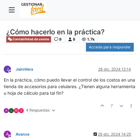
¿Cómo hacerlo en la práctica?
9
8
1.7k
Contabilidad de costos
Accede para responder
J
JairoVera
28 dic. 2024 12:14
Desconectado
En la práctica, cómo puedo llevar el control de los costos en una
tienda de accesorios para celulares. ¿Tienen alguna herramienta
u hoja de cálculo para tal fin?
7
4 Respuestas
A
L
M
S
A
Avance
29 dic. 2024 14:25
Desconectado