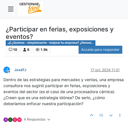
¿Participar en ferias, exposiciones y
eventos?
¿Quieres - simplemente - mejorar tu empresa? ¿Necesitas saber cómo?
10
6
1.9k
Accede para responder
J
JoséTJ
17 oct. 2024 11:31
Desconectado
Dentro de las estrategias para mercadeo y ventas, una empresa
consultora nos sugirió participar en ferias, exposiciones y
eventos del sector (es el caso de una procesadora cárnica).
¿Creen que es una estrategia idónea? De serlo, ¿cómo
deberíamos enfocar nuestra participación?
10
4 Respuestas
A
L
S
M