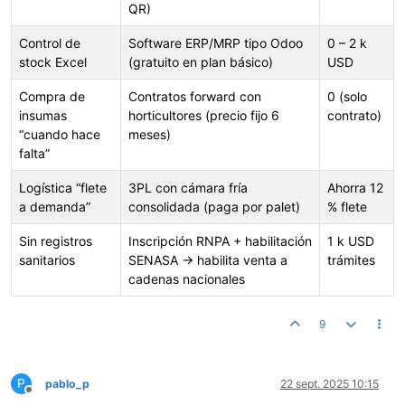
QR)
Control de
Software ERP/MRP tipo Odoo
0 – 2 k
stock Excel
(gratuito en plan básico)
USD
Compra de
Contratos forward con
0 (solo
insumas
horticultores (precio fijo 6
contrato)
“cuando hace
meses)
falta”
Logística “flete
3PL con cámara fría
Ahorra 12
a demanda”
consolidada (paga por palet)
% flete
Sin registros
Inscripción RNPA + habilitación
1 k USD
sanitarios
SENASA → habilita venta a
trámites
cadenas nacionales
9
P
pablo_p
22 sept. 2025 10:15
Desconectado