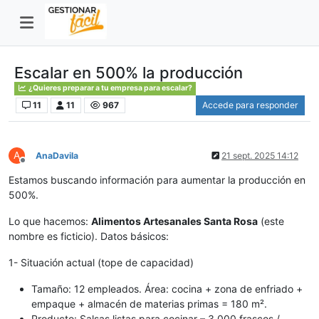
Escalar en 500% la producción
¿Quieres preparar a tu empresa para escalar?
11
11
967
Accede para responder
A
AnaDavila
21 sept. 2025 14:12
Desconectado
Estamos buscando información para aumentar la producción en
500%.
Lo que hacemos:
Alimentos Artesanales Santa Rosa
(este
nombre es ficticio). Datos básicos:
1- Situación actual (tope de capacidad)
Tamaño: 12 empleados. Área: cocina + zona de enfriado +
empaque + almacén de materias primas = 180 m².
Producto: Salsas listas para cocinar – 3.000 frascos /