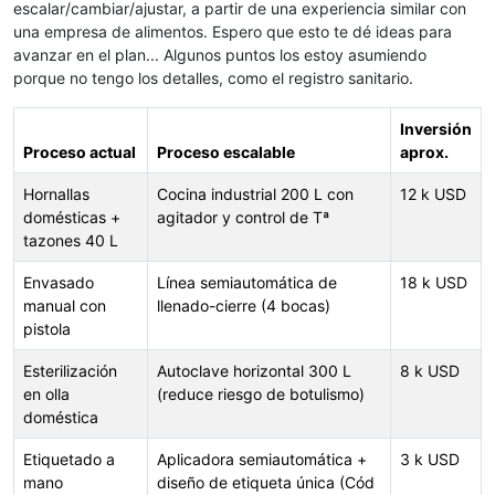
escalar/cambiar/ajustar, a partir de una experiencia similar con
una empresa de alimentos. Espero que esto te dé ideas para
avanzar en el plan... Algunos puntos los estoy asumiendo
porque no tengo los detalles, como el registro sanitario.
Inversión
Proceso actual
Proceso escalable
aprox.
Hornallas
Cocina industrial 200 L con
12 k USD
domésticas +
agitador y control de Tª
tazones 40 L
Envasado
Línea semiautomática de
18 k USD
manual con
llenado-cierre (4 bocas)
pistola
Esterilización
Autoclave horizontal 300 L
8 k USD
en olla
(reduce riesgo de botulismo)
doméstica
Etiquetado a
Aplicadora semiautomática +
3 k USD
mano
diseño de etiqueta única (Cód