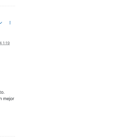
4 1:19
to.
n mejor