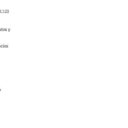
4 1:29
stos y
ecios
e