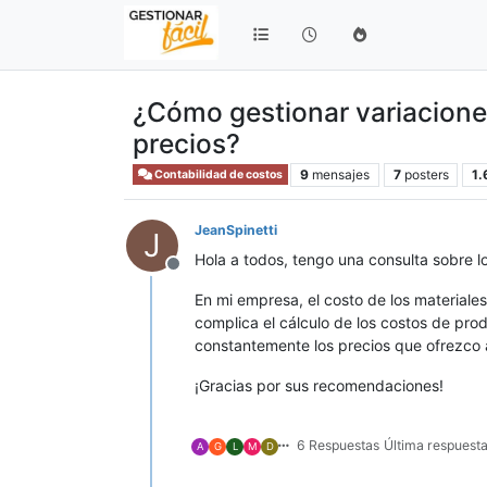
¿Cómo gestionar variaciones
precios?
9
mensajes
7
posters
1.
Contabilidad de costos
JeanSpinetti
J
Hola a todos, tengo una consulta sobre l
Desconectado
En mi empresa, el costo de los material
complica el cálculo de los costos de pro
constantemente los precios que ofrezco a
¡Gracias por sus recomendaciones!
6 Respuestas
Última respuest
A
G
L
M
D