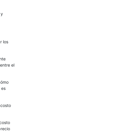
 y
r los
nte
entre el
 cómo
 es
 costo
 costo
precio