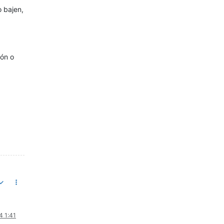
 bajen,
ión o
4 1:41