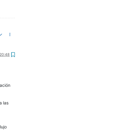
 20:48
zación
a las
lujo