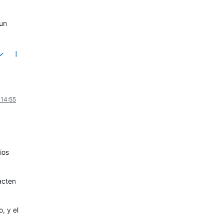
 un
 14:55
ios
acten
, y el