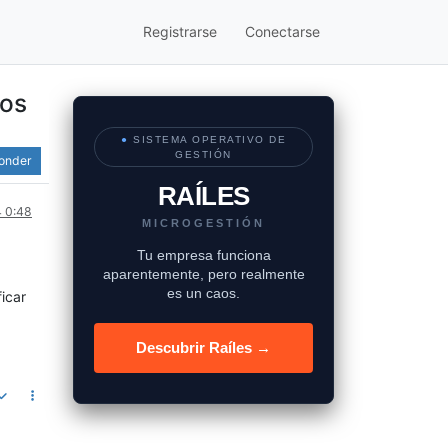
Registrarse
Conectarse
los
●
SISTEMA OPERATIVO DE
GESTIÓN
onder
RAÍLES
4 0:48
MICROGESTIÓN
Tu empresa funciona
aparentemente, pero realmente
es un caos.
icar
Descubrir Raíles →