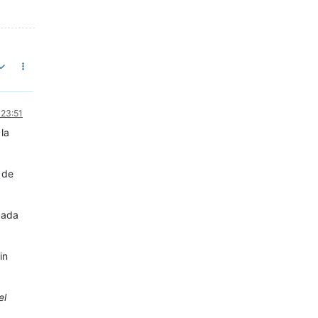
 23:51
la
 de
cada
in
el