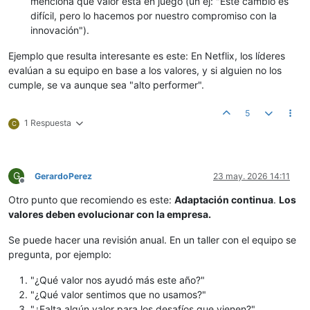
menciona qué valor está en juego (un ej: "Este cambio es
difícil, pero lo hacemos por nuestro compromiso con la
innovación").
Ejemplo que resulta interesante es este: En Netflix, los líderes
evalúan a su equipo en base a los valores, y si alguien no los
cumple, se va aunque sea "alto performer".
5
1 Respuesta
C
G
GerardoPerez
23 may. 2026 14:11
Desconectado
Otro punto que recomiendo es este:
Adaptación continua
.
Los
valores deben evolucionar con la empresa.
Se puede hacer una revisión anual. En un taller con el equipo se
pregunta, por ejemplo:
"¿Qué valor nos ayudó más este año?"
"¿Qué valor sentimos que no usamos?"
"¿Falta algún valor para los desafíos que vienen?"