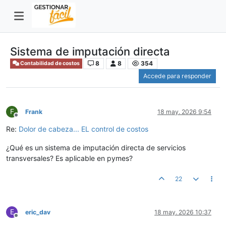
Sistema de imputación directa
8
8
354
Contabilidad de costos
Accede para responder
F
Frank
18 may. 2026 9:54
Desconectado
Re:
Dolor de cabeza... EL control de costos
¿Qué es un sistema de imputación directa de servicios
transversales? Es aplicable en pymes?
22
E
eric_dav
18 may. 2026 10:37
Desconectado