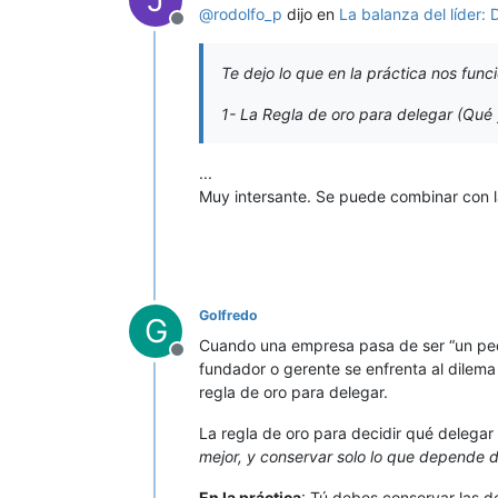
@
rodolfo_p
dijo en
La balanza del líder: 
Desconectado
Te dejo lo que en la práctica nos func
1- La Regla de oro para delegar (Qué 
...
Muy intersante. Se puede combinar con 
Golfredo
G
Cuando una empresa pasa de ser “un peq
Desconectado
fundador o gerente se enfrenta al dilema 
regla de oro para delegar.
La regla de oro para decidir qué delegar (
mejor, y conservar solo lo que depende de
En la práctica
: Tú debes conservar las de