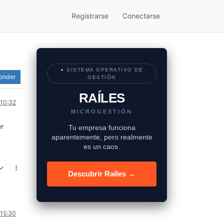
Registrarse
Conectarse
●
SISTEMA OPERATIVO DE
onder
GESTIÓN
RAÍLES
 10:32
MICROGESTIÓN
er
Tu empresa funciona
aparentemente, pero realmente
es un caos.
Descubrir Raíles →
 15:30