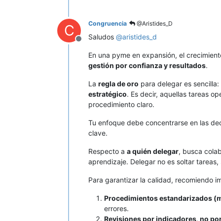
Congruencia
@Aristides_D
C
Saludos
@
aristides_d
Desconectado
En una pyme en expansión, el crecimiento 
gestión por confianza y resultados
.
La
regla de oro
para delegar es sencilla:
estratégico
. Es decir, aquellas tareas o
procedimiento claro.
Tu enfoque debe concentrarse en las decis
clave.
Respecto a
a quién delegar
, busca cola
aprendizaje. Delegar no es soltar tareas, 
Para garantizar la calidad, recomiendo i
Procedimientos estandarizados (m
errores.
Revisiones por indicadores, no por