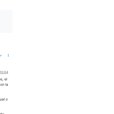
 10:04
s, el
on la
ual o
 de