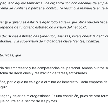
pequeño equipo familiar” a una organización con decenas de emple
ilema de confiar sin perder el control. Te resumo la respuesta en rela
ar (y a quién) es esta: “
Delegar todo aquello que otros pueden hace
depende de tu criterio estratégico o visión del negocio”
.
 decisiones estratégicas (dirección, alianzas, inversiones); la definic
turales; y la supervisión de indicadores clave (ventas, finanzas,
 técnicas, que
ncia del empresario y las competencias del personal. Ambos puntos s
toma de decisiones y realización de tareas/actividades.
fica, por lo que no es algo a eliminar de inmediato. Cada empresa ti
guir.
egar y dejar de microgestionar. Es una condición, pues de otra form
que ocurra en el sector de las pymes.