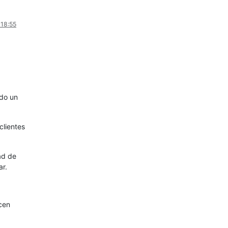
 18:55
ndo un
clientes
ad de
ar.
cen