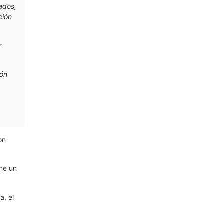
ados,
ción
r
ión
on
ene un
a, el