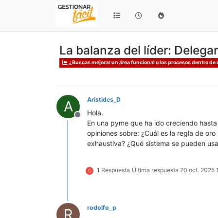
La balanza del líder: Delega
¿Buscas mejorar un área funcional o los procesos dentro de 
Aristides_D
A
Hola.
Desconectado
En una pyme que ha ido creciendo hasta ll
opiniones sobre: ¿Cuál es la regla de oro 
exhaustiva? ¿Qué sistema se pueden usar 
1 Respuesta
Última respuesta
20 oct. 2025 
C
rodolfo_p
R