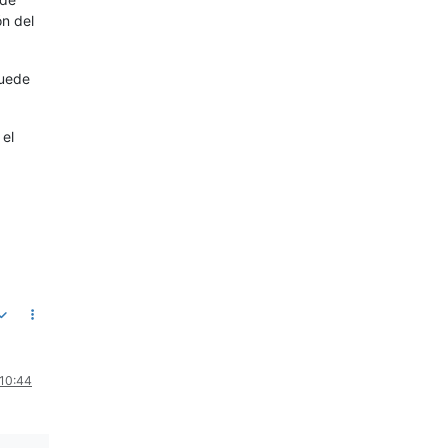
ón del
puede
 el
 10:44