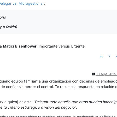
Delegar vs. Microgestionar
:
ionó
y a Quién)
la
Matriz Eisenhower:
Importante versus Urgente.
7
30 sept. 2025
ueño equipo familiar” a una organización con decenas de empleado
de confiar sin perder el control. Te resumo la respuesta en relación c
y a quién) es esta: “
Delegar todo aquello que otros pueden hacer ig
 tu criterio estratégico o visión del negocio”
.
cisiones estratégicas (dirección, alianzas, inversiones); la definición