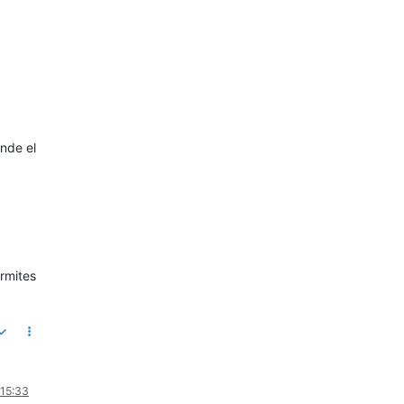
onde el
ermites
 15:33