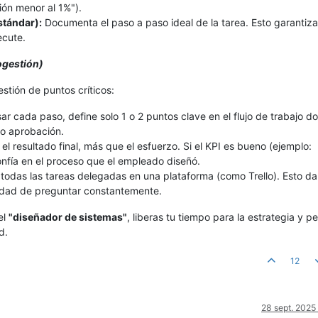
ión menor al 1%").
stándar):
Documenta el paso a paso ideal de la tarea. Esto garantiza
ecute.
ogestión)
stión de puntos críticos:
ar cada paso, define solo 1 o 2 puntos clave en el flujo de trabajo d
o aprobación.
el resultado final, más que el esfuerzo. Si el KPI es bueno (ejemplo:
onfía en el proceso que el empleado diseñó.
 todas las tareas delegadas en una plataforma (como Trello). Esto da
esidad de preguntar constantemente.
el
"diseñador de sistemas"
, liberas tu tiempo para la estrategia y p
d.
12
28 sept. 2025