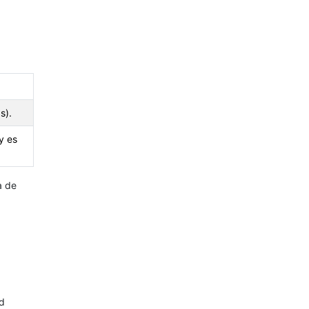
s).
y es
a de
ad