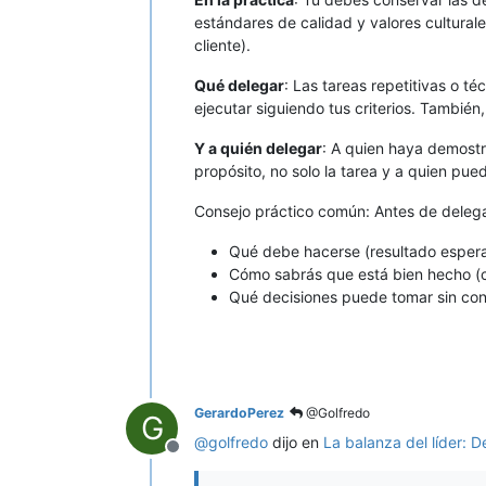
estándares de calidad y valores culturale
cliente).
Qué delegar
: Las tareas repetitivas o t
ejecutar siguiendo tus criterios. También
Y a quién delegar
: A quien haya demostr
propósito, no solo la tarea y a quien pue
Consejo práctico común: Antes de delegar,
Qué debe hacerse (resultado esper
Cómo sabrás que está bien hecho (cr
Qué decisiones puede tomar sin cons
GerardoPerez
@Golfredo
G
@
golfredo
dijo en
La balanza del líder: D
Desconectado