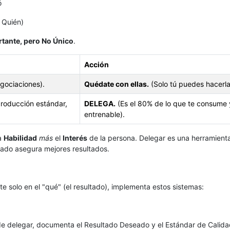
ó
 Quién)
rtante, pero No Único
.
Acción
gociaciones).
Quédate con ellas.
(Solo tú puedes hacerla
producción estándar,
DELEGA.
(Es el 80% de lo que te consume 
entrenable).
a
Habilidad
más
el
Interés
de la persona. Delegar es una herramient
vado asegura mejores resultados.
te solo en el "qué" (el resultado), implementa estos sistemas:
e delegar, documenta el Resultado Deseado y el Estándar de Calid