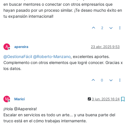
en buscar mentores o conectar con otros empresarios que
hayan pasado por un proceso similar. ¡Te deseo mucho éxito en
tu expansión internacional!
2
A
apereira
23 abr. 2025 9:53
Desconectado
@
GestionaFácil
@
Roberto-Manzano
, excelentes aportes.
Complemento con otros elementos que logré conocer. Gracias x
los datos.
0
M
Maricí
3 jun. 2025 16:24
Desconectado
¡Hola @Aapereira!
Escalar en servicios es todo un arte... y una buena parte del
truco está en el cómo trabajas internamente.