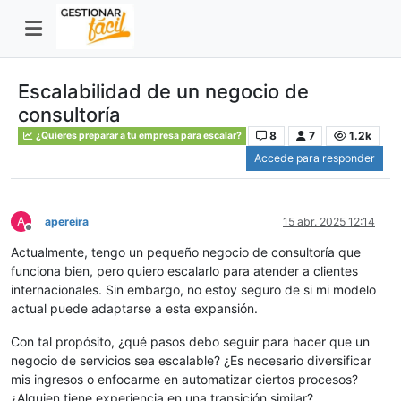
Escalabilidad de un negocio de
consultoría
8
7
1.2k
¿Quieres preparar a tu empresa para escalar?
Accede para responder
A
apereira
15 abr. 2025 12:14
Desconectado
Actualmente, tengo un pequeño negocio de consultoría que
funciona bien, pero quiero escalarlo para atender a clientes
internacionales. Sin embargo, no estoy seguro de si mi modelo
actual puede adaptarse a esta expansión.
Con tal propósito, ¿qué pasos debo seguir para hacer que un
negocio de servicios sea escalable? ¿Es necesario diversificar
mis ingresos o enfocarme en automatizar ciertos procesos?
¿Alguien tiene experiencia en una transición similar?