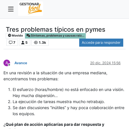
Tres problemas típicos en pymes
Movido
Síntomas, problemas y causas raíz...
7
5
1.3k
Accede para responder
A
Avance
20 dic. 2024 15:56
Desconectado
En una revisión a la situación de una empresa mediana,
encontramos tres problemas:
El esfuerzo (horas/hombre) no está enfocado en una visión.
Hay mucha dispersión…
La ejecución de tareas muestra mucho retrabajo.
Se dan discusiones “inútiles” y hay poca colaboración entre
los equipos.
¿
Qué plan de acción aplicarías para dar respuesta y