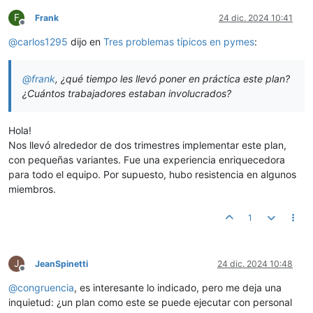
F
Frank
24 dic. 2024 10:41
Desconectado
@
carlos1295
dijo en
Tres problemas típicos en pymes
:
@
frank
, ¿qué tiempo les llevó poner en práctica este plan?
¿Cuántos trabajadores estaban involucrados?
Hola!
Nos llevó alrededor de dos trimestres implementar este plan,
con pequeñas variantes. Fue una experiencia enriquecedora
para todo el equipo. Por supuesto, hubo resistencia en algunos
miembros.
1
J
JeanSpinetti
24 dic. 2024 10:48
Desconectado
@
congruencia
, es interesante lo indicado, pero me deja una
inquietud: ¿un plan como este se puede ejecutar con personal