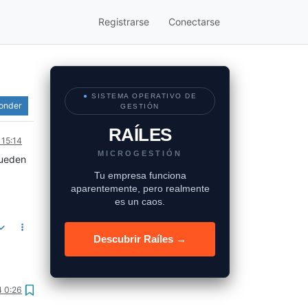
Registrarse
Conectarse
●
SISTEMA OPERATIVO DE
onder
GESTIÓN
RAÍLES
 15:14
MICROGESTIÓN
pueden
Tu empresa funciona
aparentemente, pero realmente
es un caos.
Descubrir Raíles →
4 0:26