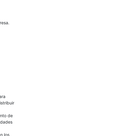
resa.
ara
stribuir
ento de
vidades
n los