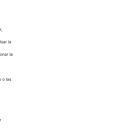
r,
sar la
onar la
 o las
r
.