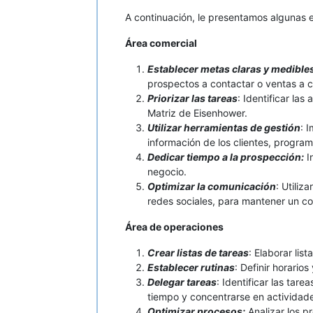
A continuación, le presentamos algunas 
Área comercial
Establecer metas claras y medible
prospectos a contactar o ventas a c
Priorizar las tareas
: Identificar la
Matriz de Eisenhower.
Utilizar herramientas de gestión
: 
información de los clientes, program
Dedicar tiempo a la prospección:
I
negocio.
Optimizar la comunicación
: Utiliz
redes sociales, para mantener un con
Área de operaciones
Crear listas de tareas
: Elaborar lis
Establecer rutinas
: Definir horario
Delegar tareas
: Identificar las tar
tiempo y concentrarse en actividad
Optimizar procesos:
Analizar los p