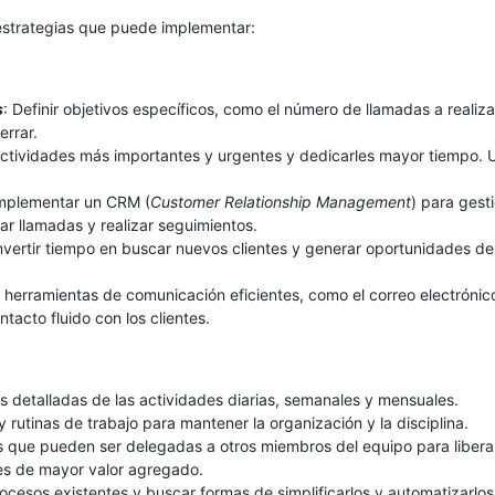
estrategias que puede implementar:
s
: Definir objetivos específicos, como el número de llamadas a realiza
errar.
s actividades más importantes y urgentes y dedicarles mayor tiempo. U
Implementar un CRM (
Customer Relationship Management
) para gesti
ar llamadas y realizar seguimientos.
nvertir tiempo en buscar nuevos clientes y generar oportunidades de
ar herramientas de comunicación eficientes, como el correo electrónico
tacto fluido con los clientes.
tas detalladas de las actividades diarias, semanales y mensuales.
s y rutinas de trabajo para mantener la organización y la disciplina.
eas que pueden ser delegadas a otros miembros del equipo para libera
es de mayor valor agregado.
rocesos existentes y buscar formas de simplificarlos y automatizarlos