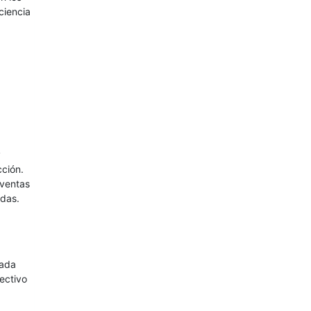
ciencia
y
cción.
 ventas
adas.
cada
ectivo