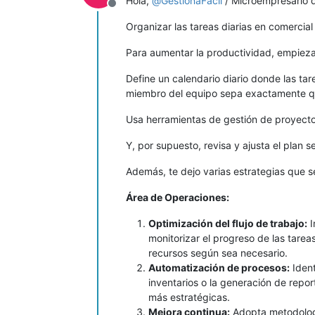
Hola,
@
GestionaFácil
/ Microempresario 
Desconectado
Organizar las tareas diarias en comercial
Para aumentar la productividad, empieza 
Define un calendario diario donde las ta
miembro del equipo sepa exactamente qu
Usa herramientas de gestión de proyectos
Y, por supuesto, revisa y ajusta el plan
Además, te dejo varias estrategias que s
Área de Operaciones:
Optimización del flujo de trabajo:
I
monitorizar el progreso de las tareas
recursos según sea necesario.
Automatización de procesos:
Ident
inventarios o la generación de repor
más estratégicas.
Mejora continua:
Adopta metodologí