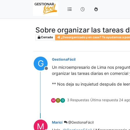
Sobre organizar las tareas d
Cerrado
¿Desorganizado y en caos? Te ayudamos a pon
GestionaFácil
G
Un microempresario de Lima nos pregunta
Desconectado
organizar las tareas diarias en comercia
** Nos deja su inquietud después de leer
3 Respuestas
Última respuesta
24 ago
M
D
G
Maricí
@GestionaFácil
M