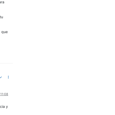
ara
tu
a que
 11:08
cia y