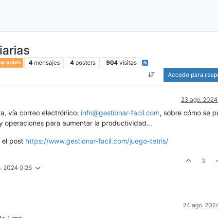
iarias
4
mensajes
4
posters
904
visitas
er orden
Accede para resp
23 ago. 2024
, vía correo electrónico:
info@gestionar-facil.com
, sobre cómo se 
l y operaciones para aumentar la productividad…
 el post
https://www.gestionar-facil.com/juego-tetris/
3
. 2024 0:26
24 ago. 202