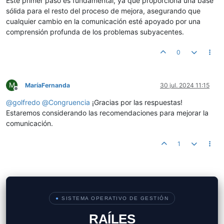
Este primer paso es fundamental, ya que proporciona una base
sólida para el resto del proceso de mejora, asegurando que
cualquier cambio en la comunicación esté apoyado por una
comprensión profunda de los problemas subyacentes.
0
M
MaríaFernanda
30 jul. 2024 11:15
Desconectado
@
golfredo
@
Congruencia
¡Gracias por las respuestas!
Estaremos considerando las recomendaciones para mejorar la
comunicación.
1
●
SISTEMA OPERATIVO DE GESTIÓN
RAÍLES