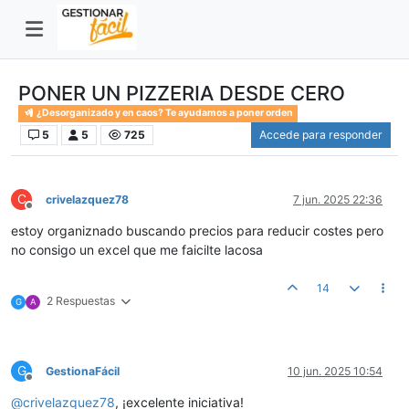
PONER UN PIZZERIA DESDE CERO
¿Desorganizado y en caos? Te ayudamos a poner orden
5
5
725
Accede para responder
C
crivelazquez78
7 jun. 2025 22:36
Desconectado
estoy organiznado buscando precios para reducir costes pero
no consigo un excel que me faicilte lacosa
14
2 Respuestas
G
A
G
GestionaFácil
10 jun. 2025 10:54
Desconectado
@
crivelazquez78
, ¡excelente iniciativa!