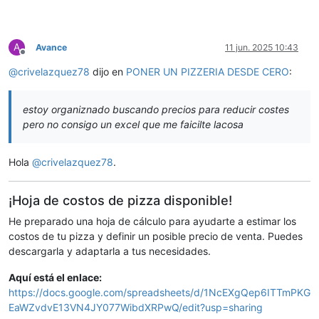
A
Avance
11 jun. 2025 10:43
Desconectado
@
crivelazquez78
dijo en
PONER UN PIZZERIA DESDE CERO
:
estoy organiznado buscando precios para reducir costes
pero no consigo un excel que me faicilte lacosa
Hola
@
crivelazquez78
.
¡Hoja de costos de pizza disponible!
He preparado una hoja de cálculo para ayudarte a estimar los
costos de tu pizza y definir un posible precio de venta. Puedes
descargarla y adaptarla a tus necesidades.
Aquí está el enlace:
https://docs.google.com/spreadsheets/d/1NcEXgQep6ITTmPKG
EaWZvdvE13VN4JY077WibdXRPwQ/edit?usp=sharing