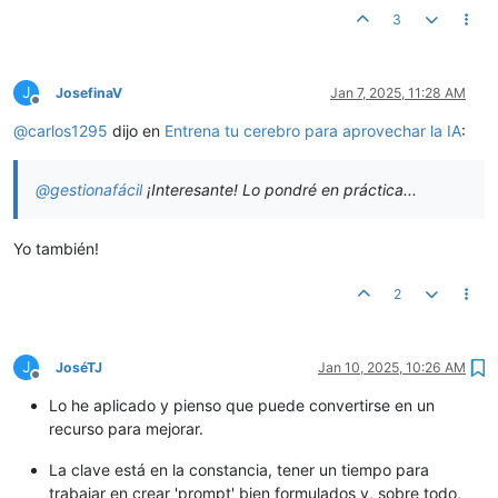
3
J
JosefinaV
Jan 7, 2025, 11:28 AM
Offline
@
carlos1295
dijo en
Entrena tu cerebro para aprovechar la IA
:
@
gestionafácil
¡Interesante! Lo pondré en práctica...
Yo también!
2
J
JoséTJ
Jan 10, 2025, 10:26 AM
Offline
Lo he aplicado y pienso que puede convertirse en un
recurso para mejorar.
La clave está en la constancia, tener un tiempo para
trabajar en crear 'prompt' bien formulados y, sobre todo,