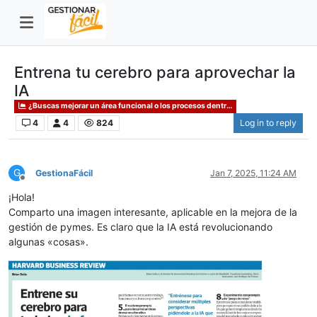
Entrena tu cerebro para aprovechar la
IA
¿Buscas mejorar un área funcional o los procesos dentro de un área organizativa?
4
4
824
Log in to reply
G
GestionaFácil
Jan 7, 2025, 11:24 AM
Offline
¡Hola!
Comparto una imagen interesante, aplicable en la mejora de la
gestión de pymes. Es claro que la IA está revolucionando
algunas «cosas».