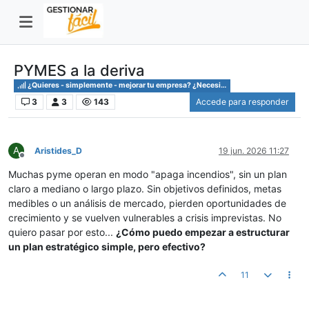
PYMES a la deriva
¿Quieres - simplemente - mejorar tu empresa? ¿Necesitas saber cómo?
3
3
143
Accede para responder
A
Aristides_D
19 jun. 2026 11:27
Desconectado
Muchas pyme operan en modo "apaga incendios", sin un plan
claro a mediano o largo plazo. Sin objetivos definidos, metas
medibles o un análisis de mercado, pierden oportunidades de
crecimiento y se vuelven vulnerables a crisis imprevistas. No
quiero pasar por esto...
¿Cómo puedo empezar a estructurar
un plan estratégico simple, pero efectivo?
11