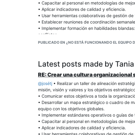
• Capacitar al personal en metodologías de mejo
• Aplicar indicadores de calidad y eficiencia.
• Usar herramientas colaborativas de gestión de 
• Establecer reuniones de coordinación semanale
• Implementar formación en habilidades blandas: 
conflictos.
• Revisar los incentivos para asegurar que premi
PUBLICADO EN ¿NO ESTÁ FUNCIONANDO EL EQUIPO D
Latest posts made by Tania
RE: Crear una cultura organizacional 
@
josétj
• Realizar un taller de alineación estraté
misión, visión y valores y los objetivos estratégi
• Comunicar estos objetivos a toda la organizació
• Desarrollar un mapa estratégico o cuadro de m
equipo con los objetivos globales.
• Implementar estándares operativos o guías de t
• Capacitar al personal en metodologías de mejo
• Aplicar indicadores de calidad y eficiencia.
• Usar herramientas colaborativas de gestión de 