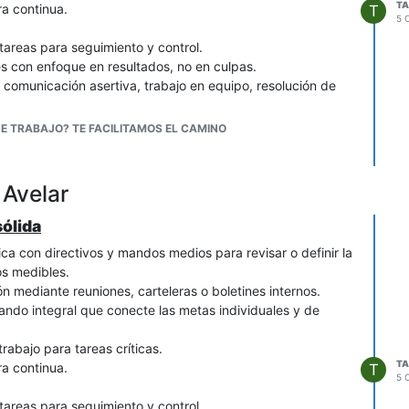
TA
ra continua.
T
5 
tareas para seguimiento y control.
s con enfoque en resultados, no en culpas.
comunicación asertiva, trabajo en equipo, resolución de
en la colaboración, no la competencia interna.
E TRABAJO? TE FACILITAMOS EL CAMINO
 Avelar
sólida
gica con directivos y mandos medios para revisar o definir la
cos medibles.
n mediante reuniones, carteleras o boletines internos.
ando integral que conecte las metas individuales y de
rabajo para tareas críticas.
TA
ra continua.
T
5 
tareas para seguimiento y control.