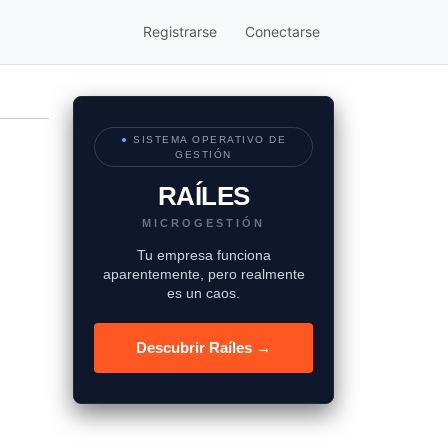
Registrarse
Conectarse
●
SISTEMA OPERATIVO DE
GESTIÓN
RAÍLES
MICROGESTIÓN
Tu empresa funciona
aparentemente, pero realmente
es un caos.
Descubrir Raíles →